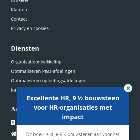
Artikelen
Klanten
Contact
Privacy en cookies
Diensten
Organisatieontwikkeling
Optimaliseren P&O-
afdelingen
Optimaliseren
opleidingsafdelingen
Inrichten HR-
servicecenters
Excellente HR, 9 ½ bouwsteen
voor HR-organisaties met
Adres
impact
Vitrum
Dit boek reikt je 9 ½ bouwstenen aan voor het
Drielandendreef 42-44