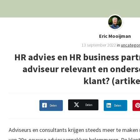
Eric Mooijman
13 september 2022
in
uncategor
HR advies en HR business partne
adviseur relevant en onders
klant? (artike
Delen
Delen
Delen
Adviseurs en consultants krijgen steeds meer te maken 
van 20e-eeuwse adviesaanpakken belemmeren. De klant wo