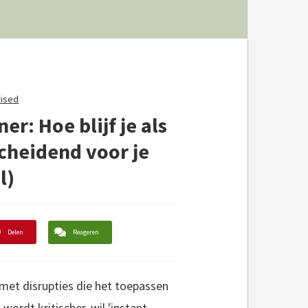
ised
r: Hoe blijf je als
cheidend voor je
l)
Delen
Reageren
met disrupties die het toepassen
rdt kritischer, wil 'instant