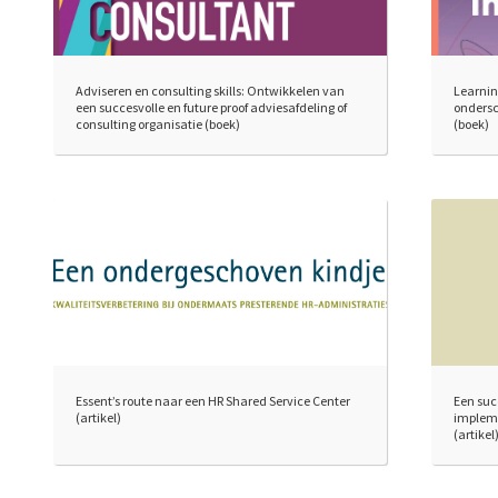
Adviseren en consulting skills: Ontwikkelen van
Learnin
een succesvolle en future proof adviesafdeling of
ondersc
consulting organisatie (boek)
(boek)
Essent’s route naar een HR Shared Service Center
Een suc
(artikel)
impleme
(artikel