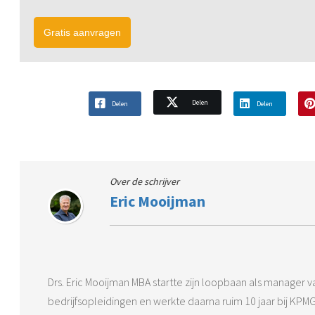
Gratis aanvragen
Delen
Delen
Delen
Over de schrijver
Eric Mooijman
Drs. Eric Mooijman MBA startte zijn loopbaan als manager va
bedrijfsopleidingen en werkte daarna ruim 10 jaar bij KPMG