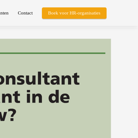
nten
Contact
Boek voor HR-organisaties