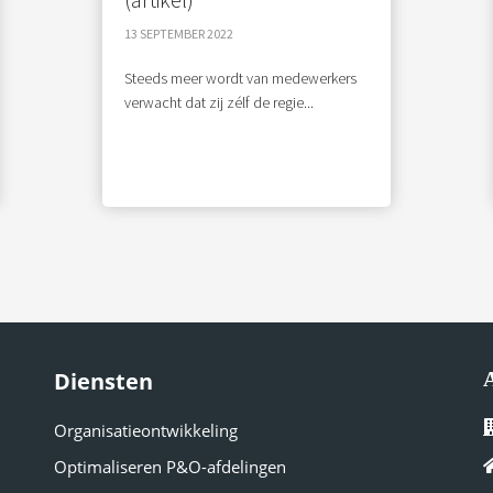
13 SEPTEMBER 2022
Steeds meer wordt van medewerkers
verwacht dat zij zélf de regie...
Diensten
Organisatieontwikkeling
Optimaliseren P&O-
afdelingen