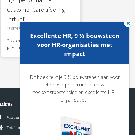
Customer Care afdeling
(artikel)
13 SEPTEMBER 2022
Excellente HR, 9 ½ bouwsteen
Ziggo had lang last van klachten over
voor HR-organisaties met
prestaties van de call centers en de...
impact
Dit boek reikt je 9 ½ bouwstenen aan voor
het ontwerpen en inrichten van
toekomstbestendige en excellente HR-
organisaties.
Adres
Vitrum
Drielandendreef 42-44