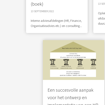
(boek)
13 SE
13 SEPTEMBER 2022
Oplei
uitd
Interne adviesafdelingen (HR, Finance,
duurz
Organisatieadvies etc.) en consulting...
Een succesvolle aanpak
voor het ontwerp en
implementatie van een HR