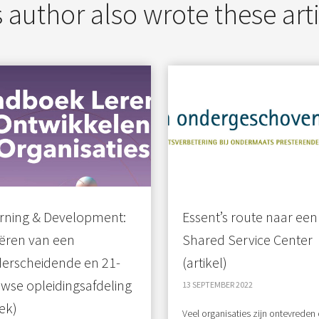
 author also wrote these art
rning & Development:
Essent’s route naar ee
ëren van een
Shared Service Center
erscheidende en 21-
(artikel)
wse opleidingsafdeling
13 SEPTEMBER 2022
ek)
Veel organisaties zijn ontevreden